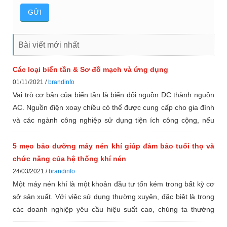
Bài viết mới nhất
Các loại biến tần & Sơ đồ mạch và ứng dụng
01/11/2021 /
brandinfo
Vai trò cơ bản của biến tần là biến đổi nguồn DC thành nguồn
AC. Nguồn điện xoay chiều có thể được cung cấp cho gia đình
và các ngành công nghiệp sử dụng tiện ích công cộng, nếu
không, hệ thống điện xoay chiều của pin chỉ có thể lưu trữ
nguồn điện một chiều. Ngoài ra, hầu hết tất cả các thiết bị gia
5 mẹo bảo dưỡng máy nén khí giúp đảm bảo tuổi thọ và
dụng, cũng như các thiết bị điện khác có thể hoạt động tùy
chức năng của hệ thống khí nén
thuộc vào nguồn điện AC.
24/03/2021 /
brandinfo
Một máy nén khí là một khoản đầu tư tốn kém trong bất kỳ cơ
sở sản xuất. Với việc sử dụng thường xuyên, đặc biệt là trong
các doanh nghiệp yêu cầu hiệu suất cao, chúng ta thường
quên rằng nó cần được bảo trì định kỳ để hoạt động hiệu quả.