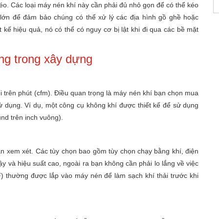
éo. Các loại máy nén khí này cần phải đủ nhỏ gọn để có thể kéo
lớn để đảm bảo chúng có thể xử lý các địa hình gồ ghề hoặc
ế hiệu quả, nó có thể có nguy cơ bị lật khi đi qua các bề mặt
ng trong xây dựng
ối trên phút (cfm). Điều quan trọng là máy nén khí bạn chọn mua
 dụng. Ví dụ, một công cụ không khí được thiết kế để sử dụng
nd trên inch vuông).
n xem xét. Các tùy chọn bao gồm tùy chọn chạy bằng khí, điện
ậy và hiệu suất cao, ngoài ra bạn không cần phải lo lắng về việc
DPF) thường được lắp vào máy nén để làm sạch khí thải trước khi