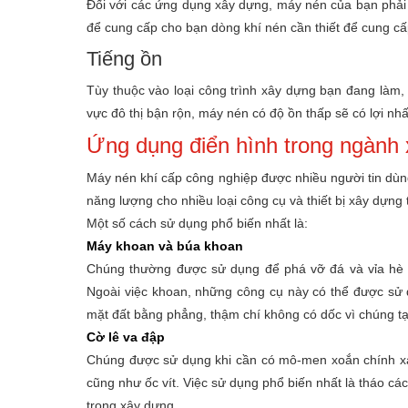
Đối với các ứng dụng xây dựng, máy nén của bạn phải 
để cung cấp cho bạn dòng khí nén cần thiết để cung cấ
Tiếng ồn
Tùy thuộc vào loại công trình xây dựng bạn đang làm, 
vực đô thị bận rộn, máy nén có độ ồn thấp sẽ có lợi nhất
Ứng dụng điển hình trong ngành
Máy nén khí cấp công nghiệp được nhiều người tin dùn
năng lượng cho nhiều loại công cụ và thiết bị xây dựng t
Một số cách sử dụng phổ biến nhất là:
Máy khoan và búa khoan
Chúng thường được sử dụng để phá vỡ đá và vỉa hè 
Ngoài việc khoan, những công cụ này có thể được sử d
mặt đất bằng phẳng, thậm chí không có dốc vì chúng 
Cờ lê va đập
Chúng được sử dụng khi cần có mô-men xoắn chính xác
cũng như ốc vít. Việc sử dụng phổ biến nhất là tháo c
trong xây dựng.