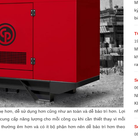
M
k
b
c
đ
T
s
1
c
M
q
k
g
r
b
n
n
S
0
N
K
n
hẹ hơn, dễ sử dụng hơn cũng như an toàn và dễ bảo trì hơn. Lợi
l
cung cấp năng lượng cho mỗi công cụ khi cần thiết thay vì mỗi
q
 thường êm hơn và có ít bộ phận hơn nên dễ bảo trì hơn theo
S
0