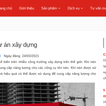
rang chủ
Giới thiệu
Sản phẩm
Dịch vụ
Tư vấn má
ự án xây dựng
C
í
Ngày đăng: 24/03/2021
01
hổ biến trên nhiều công trường xây dựng trên thế giới. Khí nén
V
ng cấp năng lượng cho các công cụ khí nén. Khí nén được sử
n
 và hiệu quả có thể được sử dụng để cung cấp năng lượng cho
c
c
c
5
h
t
k
2