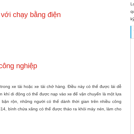
L
q
 với chạy bằng điện
k
đ
t
 công nghiệp
ong xe tải hoặc xe tải chở hàng. Điều này có thể được lái dễ
én khí di động có thể được nạp vào xe để vận chuyển là một lựa
 bận rộn, những người có thể dành thời gian trên nhiều công
14, bình chứa xăng có thể được tháo ra khỏi máy nén, làm cho