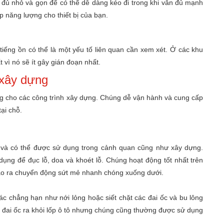
đủ nhỏ và gọn để có thể dễ dàng kéo đi trong khi vẫn đủ mạnh
p năng lượng cho thiết bị của bạn.
tiếng ồn có thể là một yếu tố liên quan cần xem xét. Ở các khu
 vì nó sẽ ít gây gián đoạn nhất.
 xây dựng
g cho các công trình xây dựng. Chúng dễ vận hành và cung cấp
ại chỗ.
và có thể được sử dụng trong cảnh quan cũng như xây dựng.
ụng để đục lỗ, doa và khoét lỗ. Chúng hoạt động tốt nhất trên
tạo ra chuyển động sứt mẻ nhanh chóng xuống dưới.
 chẳng hạn như nới lỏng hoặc siết chặt các đai ốc và bu lông
ác đai ốc ra khỏi lốp ô tô nhưng chúng cũng thường được sử dụng