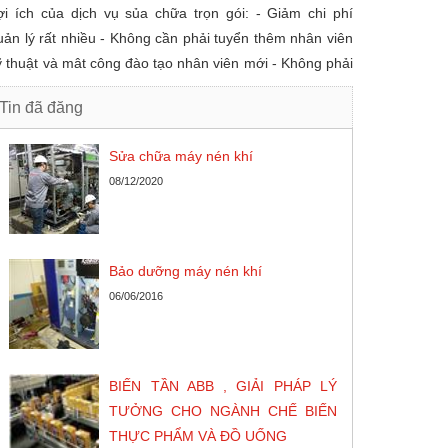
ợi ích của dịch vụ sủa chữa trọn gói: - Giảm chi phí
uản lý rất nhiều - Không cần phải tuyển thêm nhân viên
ỹ thuật và mât công đào tạo nhân viên mới - Không phải
i tìm mua các phụ tùng máy nén khí bị hư hỏng để thay
Tin đã đăng
hế - Chủ động về thời gian quản lý
Sửa chữa máy nén khí
08/12/2020
Bảo dưỡng máy nén khí
06/06/2016
BIẾN TẦN ABB , GIẢI PHÁP LÝ
TƯỞNG CHO NGÀNH CHẾ BIẾN
THỰC PHẨM VÀ ĐỒ UỐNG