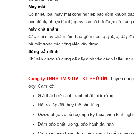
Máy mài
Có nhiều loại máy mài công nghiệp bao gồm khuôn dập,
nén để đạt được tốc độ quay cao có thể được sử dụng đ
Máy chà nhám
Các loại máy chà nhám bao gồm góc, quỹ đạo, dây đa
bề mặt trong các công việc xây dựng.
Súng bắn đinh
Khí nén được sử dụng để đẩy đinh vào các vật liệu như
Công ty TNHH TM & DV - KT PHÚ TÍN
chuyên cung 
oxy. Cam kết:
Giá thành rẻ cạnh tranh nhất thị trường
Hỗ trợ lắp đặt thay thế phụ tùng
Được phục vụ bởi đội ngũ kỹ thuật viên kinh n
Đảm bảo chất lượng, bảo hành dài hạn
Cam kết giao hàng đúng hẹn, vận chuyển nhanh