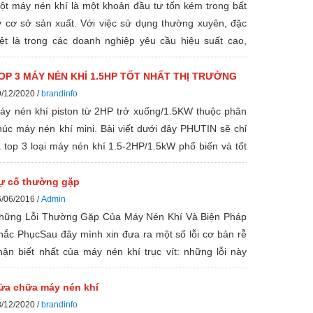
ột máy nén khí là một khoản đầu tư tốn kém trong bất
ỳ cơ sở sản xuất. Với việc sử dụng thường xuyên, đặc
iệt là trong các doanh nghiệp yêu cầu hiệu suất cao,
húng ta thường quên rằng nó cần được bảo trì định kỳ
ể hoạt động hiệu quả. Giống như tất cả các máy móc,
OP 3 MÁY NÉN KHÍ 1.5HP TỐT NHẤT THỊ TRƯỜNG
au quá trình sử dụng rộng rãi, các vấn đề hao mòn nhỏ
9/12/2020 /
brandinfo
ó thể xảy ra. Tuy nhiên, nếu những vấn đề này bị bỏ
áy nén khí piston từ 2HP trở xuống/1.5KW thuộc phân
ua, chúng có thể phát triển thành những sửa chữa lớn
húc máy nén khí mini. Bài viết dưới đây PHUTIN sẽ chỉ
ây tốn kém. Chúng tôi đã tổng hợp danh sách năm mẹo
a top 3 loại máy nén khí 1.5-2HP/1.5kW phổ biến và tốt
ảo dưỡng máy nén khí để đảm bảo tuổi thọ và chức
hất trên thị trường hiện nay.
ăng của hệ thống khí nén của bạn.
ự cố thường gặp
6/06/2016 /
Admin
hững Lỗi Thường Gặp Của Máy Nén Khí Và Biện Pháp
hắc PhụcSau đây mình xin đưa ra một số lỗi cơ bản rễ
hận biết nhất của máy nén khí trục vít: những lỗi này
oại trừ những trường hợp bị lỗi phần cơ khí rễ nhận biết
uan sát bằng
ửa chữa máy nén khí
8/12/2020 /
brandinfo