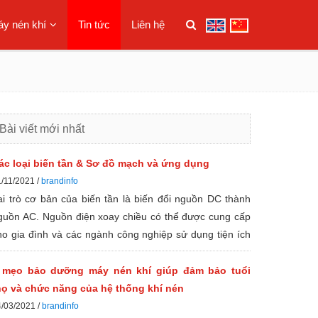
y nén khí
Tin tức
Liên hệ
Bài viết mới nhất
ác loại biến tần & Sơ đồ mạch và ứng dụng
/11/2021 /
brandinfo
ai trò cơ bản của biến tần là biến đổi nguồn DC thành
guồn AC. Nguồn điện xoay chiều có thể được cung cấp
ho gia đình và các ngành công nghiệp sử dụng tiện ích
ông cộng, nếu không, hệ thống điện xoay chiều của pin
hỉ có thể lưu trữ nguồn điện một chiều. Ngoài ra, hầu
 mẹo bảo dưỡng máy nén khí giúp đảm bảo tuổi
ết tất cả các thiết bị gia dụng, cũng như các thiết bị điện
họ và chức năng của hệ thống khí nén
hác có thể hoạt động tùy thuộc vào nguồn điện AC.
4/03/2021 /
brandinfo