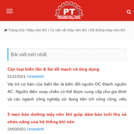
Toggle
navigation
Trang chủ
/ Máy nén khí
/ Tư vấn về máy nén khí
/ Hệ thống máy nén khí
Bài viết mới nhất
Các loại biến tần & Sơ đồ mạch và ứng dụng
01/11/2021 /
brandinfo
Vai trò cơ bản của biến tần là biến đổi nguồn DC thành nguồn
AC. Nguồn điện xoay chiều có thể được cung cấp cho gia đình
và các ngành công nghiệp sử dụng tiện ích công cộng, nếu
không, hệ thống điện xoay chiều của pin chỉ có thể lưu trữ
nguồn điện một chiều. Ngoài ra, hầu hết tất cả các thiết bị gia
5 mẹo bảo dưỡng máy nén khí giúp đảm bảo tuổi thọ và
dụng, cũng như các thiết bị điện khác có thể hoạt động tùy
chức năng của hệ thống khí nén
thuộc vào nguồn điện AC.
24/03/2021 /
brandinfo