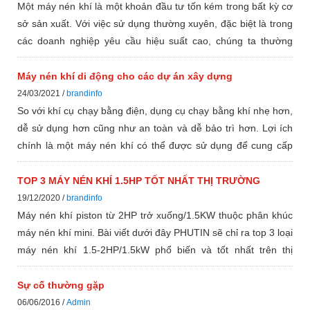
Một máy nén khí là một khoản đầu tư tốn kém trong bất kỳ cơ
sở sản xuất. Với việc sử dụng thường xuyên, đặc biệt là trong
các doanh nghiệp yêu cầu hiệu suất cao, chúng ta thường
quên rằng nó cần được bảo trì định kỳ để hoạt động hiệu quả.
Giống như tất cả các máy móc, sau quá trình sử dụng rộng
Máy nén khí di động cho các dự án xây dựng
rãi, các vấn đề hao mòn nhỏ có thể xảy ra. Tuy nhiên, nếu
24/03/2021 /
brandinfo
những vấn đề này bị bỏ qua, chúng có thể phát triển thành
So với khí cụ chạy bằng điện, dụng cụ chạy bằng khí nhẹ hơn,
những sửa chữa lớn gây tốn kém. Chúng tôi đã tổng hợp danh
dễ sử dụng hơn cũng như an toàn và dễ bảo trì hơn. Lợi ích
sách năm mẹo bảo dưỡng máy nén khí để đảm bảo tuổi thọ
chính là một máy nén khí có thể được sử dụng để cung cấp
và chức năng của hệ thống khí nén của bạn.
năng lượng cho mỗi công cụ khi cần thiết thay vì mỗi công cụ
yêu cầu nguồn điện riêng. Hơn nữa, máy nén thường êm hơn
TOP 3 MÁY NÉN KHÍ 1.5HP TỐT NHẤT THỊ TRƯỜNG
và có ít bộ phận hơn nên dễ bảo trì hơn theo thời gian và ít
19/12/2020 /
brandinfo
hỏng hóc hơn!
Máy nén khí piston từ 2HP trở xuống/1.5KW thuộc phân khúc
máy nén khí mini. Bài viết dưới đây PHUTIN sẽ chỉ ra top 3 loại
máy nén khí 1.5-2HP/1.5kW phổ biến và tốt nhất trên thị
trường hiện nay.
Sự cố thường gặp
06/06/2016 /
Admin