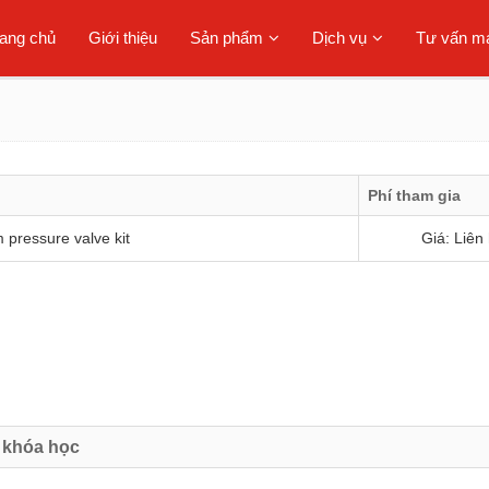
rang chủ
Giới thiệu
Sản phẩm
Dịch vụ
Tư vấn má
Phí tham gia
m pressure valve kit
Giá: Liên
 khóa học