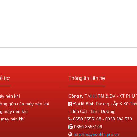
ỗ trợ
Thông tin liên hệ
áy nén khí
Công ty TNHH TM & DV - KT PHÚ 
ờng gặp của máy nén khí
Đại lộ Bình Dương - Ấp 3 Xã Th
g máy nén khí
- Bến Cát - Bình Dương.
máy nén khí
0650.3555108 - 0933 384 579
0650.3555109
http://maynenkhi.pro.vn