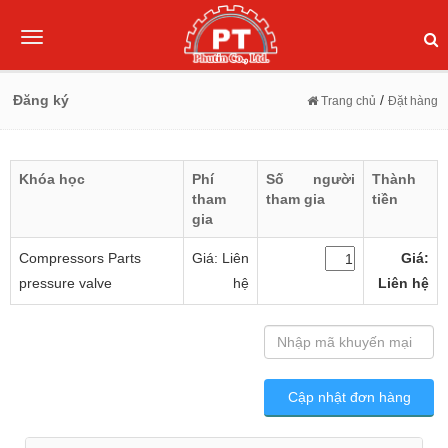
Toggle
navigation
Đăng ký
/
Trang chủ
Đặt hàng
Khóa học
Phí
Số người
Thành
tham
tham gia
tiền
gia
Compressors Parts
Giá: Liên
Giá:
pressure valve
hệ
Liên hệ