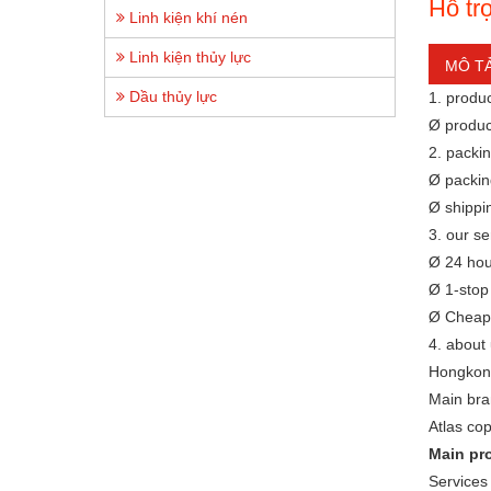
Hỗ tr
Linh kiện khí nén
Linh kiện thủy lực
MÔ T
Dầu thủy lực
1. produc
Ø produc
2. packi
Ø packin
Ø shippi
3. our se
Ø 24 hou
Ø 1-stop
Ø Cheap, 
4. about 
Hongkong
Main bra
Atlas cop
Main pr
Services 