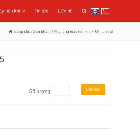
y nén khí
Tin tức
Liên hệ
Trang chủ
/ Sản phẩm
/ Phụ tùng máy nén khí
/ -Oil lip seal
15
Đặt mua
Số lượng: