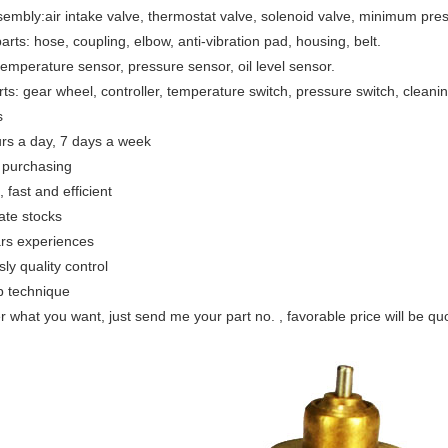
embly:air intake valve, thermostat valve, solenoid valve, minimum press
rts: hose, coupling, elbow, anti-vibration pad, housing, belt.
emperature sensor, pressure sensor, oil level sensor.
ts: gear wheel, controller, temperature switch, pressure switch, cleani
s
rs a day, 7 days a week
 purchasing
fast and efficient
te stocks
rs experiences
ly quality control
b technique
 what you want, just send me your part no. , favorable price will be qu