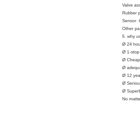
Valve ass
Rubber pa
Sensor: t
Other par
5. why u
Ø 24 hou
Ø 1-stop
Ø Cheap, 
Ø adequa
Ø 12 yea
Ø Serious
Ø Super
No matter