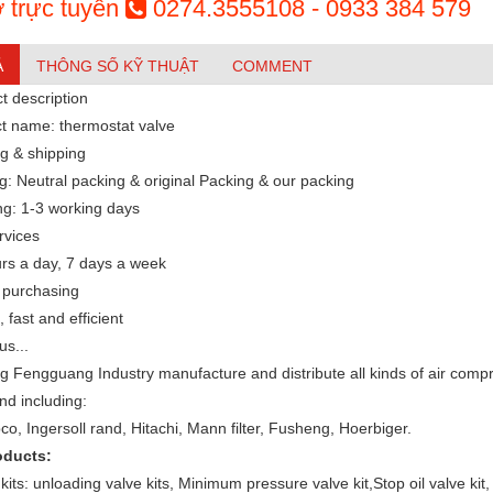
ợ trực tuyến
0274.3555108 - 0933 384 579
Ả
THÔNG SỐ KỸ THUẬT
COMMENT
t description
t name: thermostat valve
ng & shipping
g: Neutral packing & original Packing & our packing
ng: 1-3 working days
rvices
rs a day, 7 days a week
 purchasing
fast and efficient
us...
 Fengguang Industry manufacture and distribute all kinds of air compr
nd including:
co, Ingersoll rand, Hitachi, Mann filter, Fusheng, Hoerbiger.
oducts:
kits: unloading valve kits, Minimum pressure valve kit,Stop oil valve kit