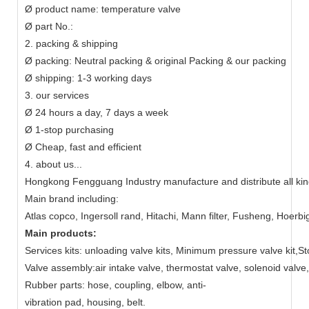
Ø product name: temperature valve
Ø part No.:
2. packing & shipping
Ø packing: Neutral packing & original Packing & our packing
Ø shipping: 1-3 working days
3. our services
Ø 24 hours a day, 7 days a week
Ø 1-stop purchasing
Ø Cheap, fast and efficient
4. about us...
Hongkong Fengguang Industry manufacture and distribute all kind
Main brand including:
Atlas copco, Ingersoll rand, Hitachi, Mann filter, Fusheng, Hoerbi
Main products:
Services kits: unloading valve kits, Minimum pressure valve kit,Sto
Valve assembly:air intake valve, thermostat valve, solenoid valve
Rubber parts: hose, coupling, elbow, anti-
vibration pad, housing, belt.