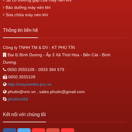
Sự cố thường gặp của máy nén khí
Bảo dưỡng máy nén khí
Sửa chữa máy nén khí
Thông tin liên hệ
Công ty TNHH TM & DV - KT PHÚ TÍN
Đại lộ Bình Dương - Ấp 3 Xã Thới Hòa - Bến Cát - Bình
Dương.
0650.3555108 - 0933 384 579
0650.3555109
http://maynenkhi.pro.vn
phutin@vnn.vn , sales.phutin@gmail.com
phutincoltd
Kết nối với chúng tôi