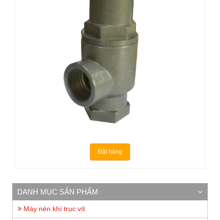
Đặt hàng
DANH MỤC SẢN PHẨM
Máy nén khí trục vít