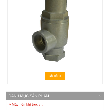
Đặt hàng
DANH MỤC SẢN PHẨM
Máy nén khí trục vít