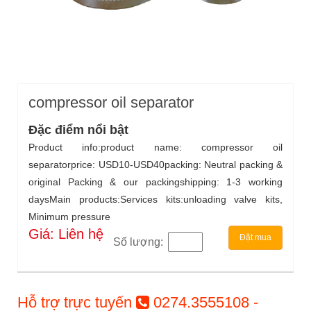
compressor oil separator
Đặc điểm nổi bật
Product info:product name: compressor oil
separatorprice: USD10-USD40packing: Neutral packing &
original Packing & our packingshipping: 1-3 working
daysMain products:Services kits:unloading valve kits,
Minimum pressure
Giá: Liên hệ
Đặt mua
Số lượng:
Hỗ trợ trực tuyến
0274.3555108 -