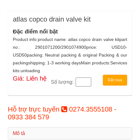
atlas copco drain valve kit
Đặc điểm nổi bật
Product info:product name: atlas copco drain valve kitpart
no.: 2901071200/2901074900price: USD10-
USD50packing: Neutral packing & original Packing & our
packingshipping: 1-3 working daysMain products:Services
kits:unloading
Giá: Liên hệ
Đặt mua
Số lượng:
Hỗ trợ trực tuyến
0274.3555108 -
0933 384 579
Mô tả